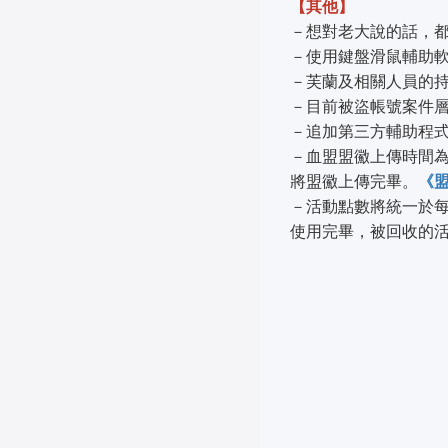
【其他】
－想對老大說的話，
－使用鍵盤滑鼠輔助
－芙蘭及相關人員的持
－目前被盜帳號案件
－追加第三方輔助程
－血盟盟鰴上傳時間為
將盟鰴上傳完畢。
《
－活動點數將統一於
使用完畢，被回收的