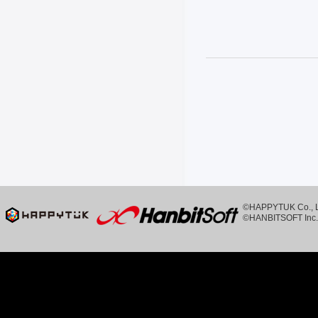
©HAPPYTUK Co., Ltd
©HANBITSOFT Inc. 