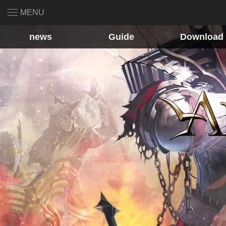
MENU
news
Guide
Download