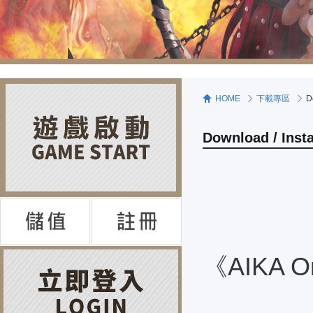
HOME
下載專區
D
Download / Insta
《AIKA 