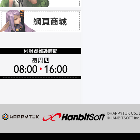
©HAPPYTUK Co., Ltd
©HANBITSOFT Inc. 