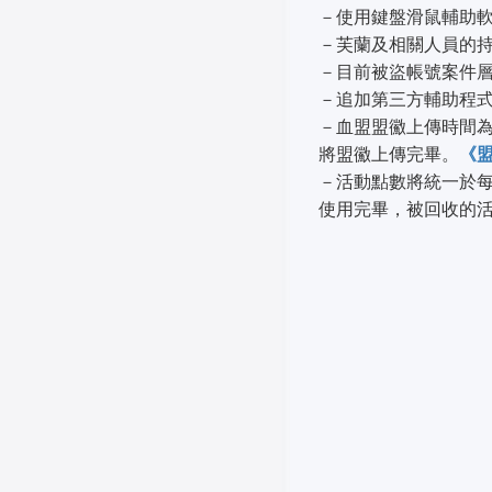
－使用鍵盤滑鼠輔助
－芙蘭及相關人員的持
－目前被盜帳號案件
－追加第三方輔助程
－血盟盟鰴上傳時間為
將盟鰴上傳完畢。
《
－活動點數將統一於
使用完畢，被回收的