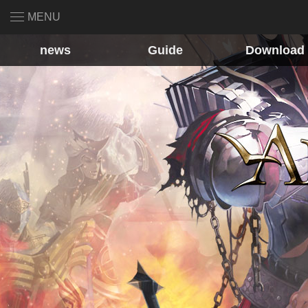
MENU
news
Guide
Download