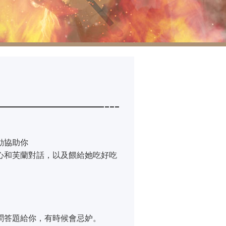
動協助你
心和芙蘭對話，以及餵給她吃好吃
問答題給你，有時候會忌妒。