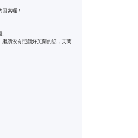
的因素囉！
囉。
，繼續沒有照顧好芙蘭的話，芙蘭