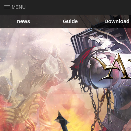
MENU
news
Guide
Download