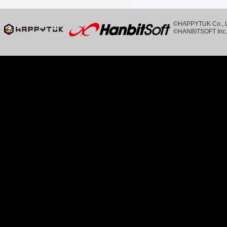
©HAPPYTUK Co., Ltd
©HANBITSOFT Inc. 