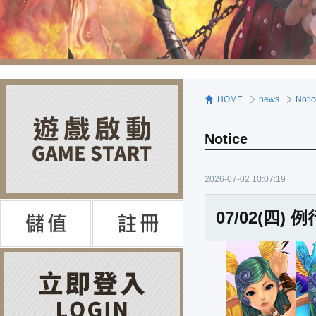
HOME
news
Noti
Notice
2026-07-02 10:07:19
07/02(四)