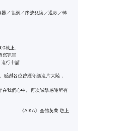
。
遊戲伺服器／官網／序號兌換／退款／轉
08:00截止。
填寫完畢
m 進行申請
持。感謝各位曾經守護這片大陸，
存在我們心中。再次誠摯感謝所有
《AIKA》全體芙蘭 敬上