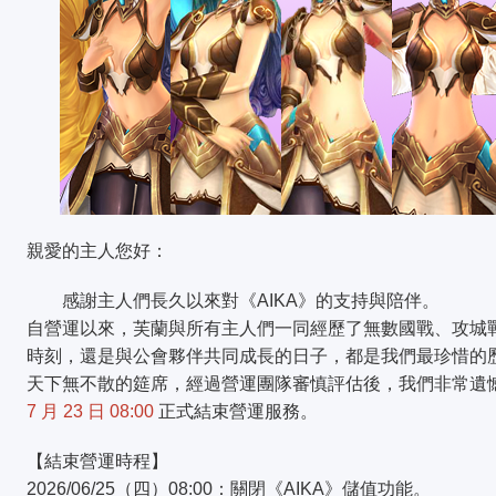
親愛的主人您好：
感謝主人們長久以來對《AIKA》的支持與陪伴。
自營運以來，芙蘭與所有主人們一同經歷了無數國戰、攻城
時刻，還是與公會夥伴共同成長的日子，都是我們最珍惜的
天下無不散的筵席，經過營運團隊審慎評估後，我們非常遺憾
7 月 23 日 08:00
正式結束營運服務。
【結束營運時程】
2026/06/25（四）08:00：關閉《AIKA》儲值功能。