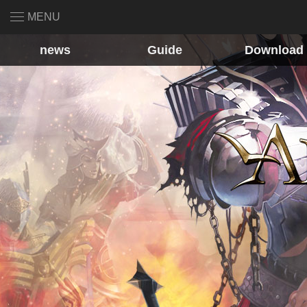
MENU
news
Guide
Download