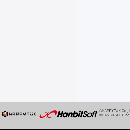
©HAPPYTUK Co., Ltd
©HANBITSOFT Inc. 