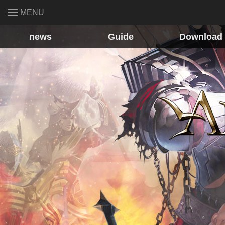
MENU
news
Guide
Download