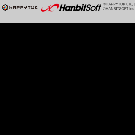
©HAPPYTUK Co., Ltd
©HANBITSOFT Inc. 