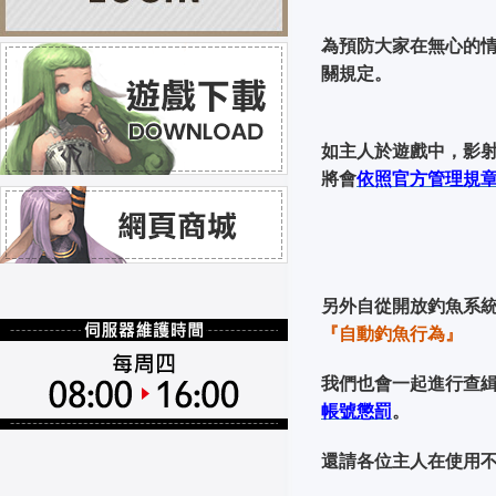
為預防大家在無心的
關規定。
如主人於遊戲中，影
將會
依照官方管理規
另外自從開放釣魚系
『自動釣魚行為』
我們也會一起進行查
帳號懲罰
。
還請各位主人在使用