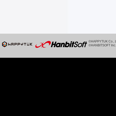
©HAPPYTUK Co., Ltd
©HANBITSOFT Inc. 