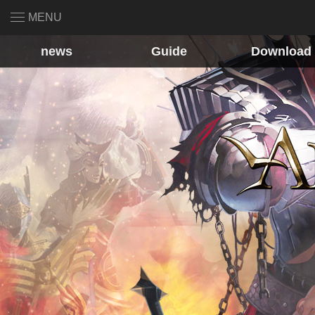
MENU
news
Guide
Download